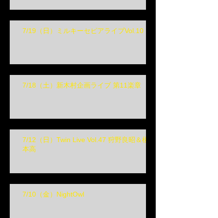
7/19（日）ミルキーセピアライブVol.10
7/18（土）新木村企画ライブ 第11楽章
7/12（日）Twin Live Vol.47 狩野良昭＆榎
本高
7/10（金）NightOwl