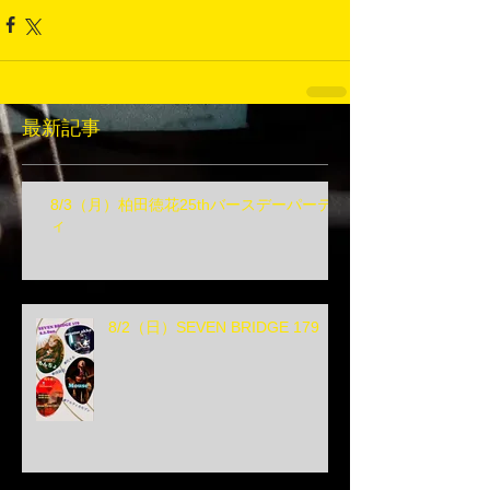
最新記事
8/3（月）柏田徳花25thバースデーパーテ
ィ
8/2（日）SEVEN BRIDGE 179