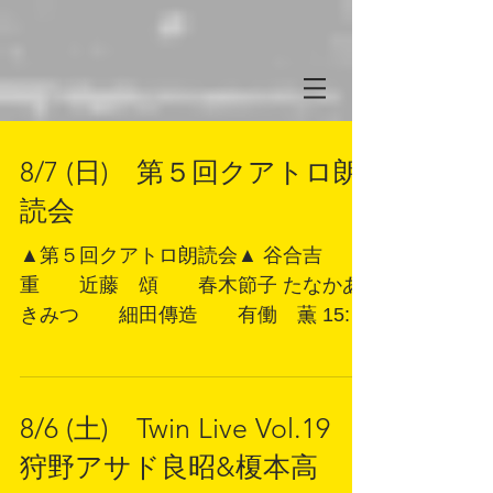
8/7 (日) 第５回クアトロ朗
読会
▲第５回クアトロ朗読会▲ 谷合吉
重 近藤 頌 春木節子 たなかあ
きみつ 細田傳造 有働 薫 15:30
開場 16:00開演 チケット：1000円＋
１ドリンクオーダー
8/6 (土) Twin Live Vol.19
狩野アサド良昭&榎本高