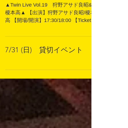
▲Twin Live Vol.19 狩野アサド良昭&
榎本高▲ 【出演】狩野アサド良昭/榎本
高 【開場/開演】17:30/18:00 【Ticket】
3000円+2drink
7/31 (日) 貸切イベント