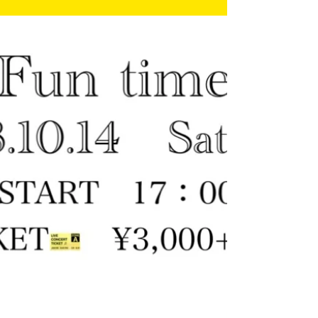
10/15（日）本高ワンマンラ
イヴ Vol.9
▲榎本高ワンマンライヴ Vol.9▲
【Support musician】安藤亮輔
（Bass）遠藤真治（Dr）船越由佳
（Key&Vo） 【開場/開演】14:30/15:00
【Ticket】3000円+2drink