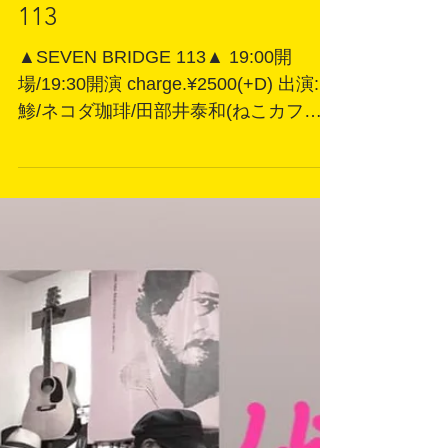
11/2（木）SEVEN BRIDGE
113
▲SEVEN BRIDGE 113▲ 19:00開
場/19:30開演 charge.¥2500(+D) 出演:
鯵/ネコダ珈琲/田部井泰和(ねこカフェ,
おぼろげReMain)