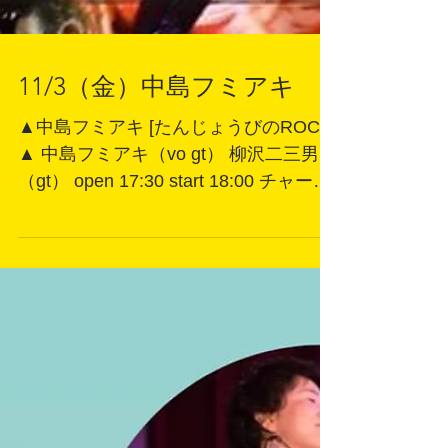
11/3（金）中島フミアキ
▲中島フミアキ [たんじょうびのROCK]
▲ 中島フミアキ（vo gt） 柳沢二三男
（gt） open 17:30 start 18:00 チャージ
3,500円（＋要1ドリンクオーダー） ●
ご予約はアルティカセブンまでお願い
致します。...