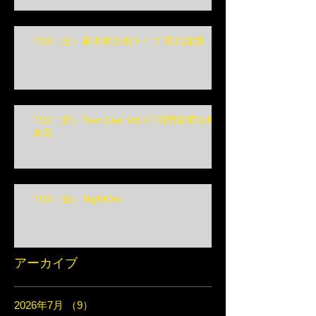
7/18（土）新木村企画ライブ 第11楽章
7/12（日）Twin Live Vol.47 狩野良昭＆榎
本高
7/10（金）NightOwl
アーカイブ
2026年7月
（9）
9件の記事