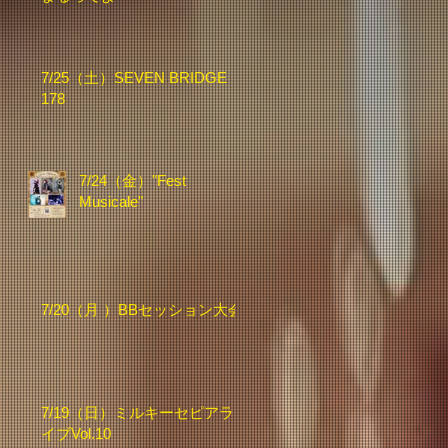
7/25（土）SEVEN BRIDGE
178
7/24（金）"Fest
Musicale"
7/20（月 ）BBセッション大会
7/19（日）ミルキーセピアラ
イブVol.10