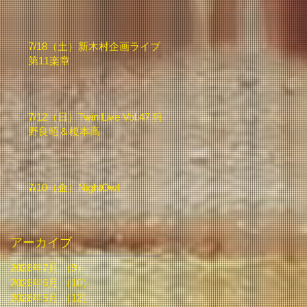
7/18（土）新木村企画ライブ
第11楽章
7/12（日）Twin Live Vol.47 狩
野良昭＆榎本高
7/10（金）NightOwl
アーカイブ
2026年7月
（9）
9件の記事
2026年6月
（10）
10件の記事
2026年5月
（12）
12件の記事