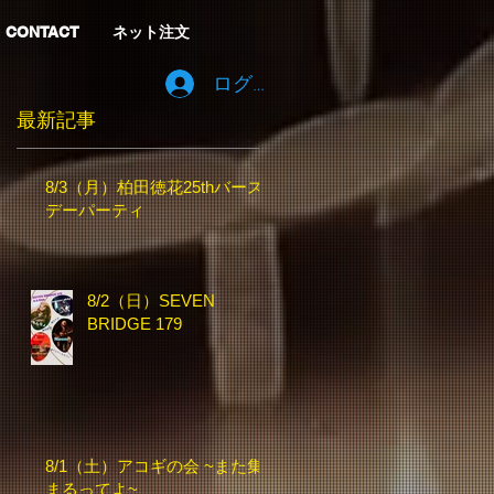
CONTACT
ネット注文
ログイン
最新記事
8/3（月）柏田徳花25thバース
デーパーティ
8/2（日）SEVEN
BRIDGE 179
8/1（土）アコギの会 ~また集
まるってよ~