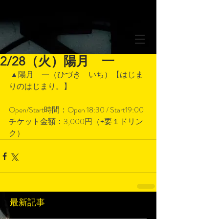
2/28（火）陽月 一
 ▲陽月　一（ひづき　いち）【はじま
りのはじまり。】
Open/Start時間：Open 18:30 / Start19:00
チケット金額：3,000円（+要１ドリン
ク）
最新記事