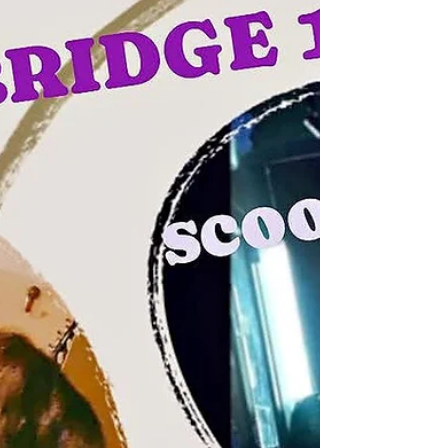
場 入場料は当日受付にて現金払いとな
ります イベント会場内はスタッフの誘
導に従ってください 会場は飲食店です
ので入店時ドリンク1オーダー＆フード
オーダーをお願いします [スケジュール
予定] 18:45開場 19:30開宴 21:00～
21:50 物販特典会 22:00お客様ご退場
生誕祭に関するお問い合わせは
info@otomoha.link〔音乃葉〕 まで