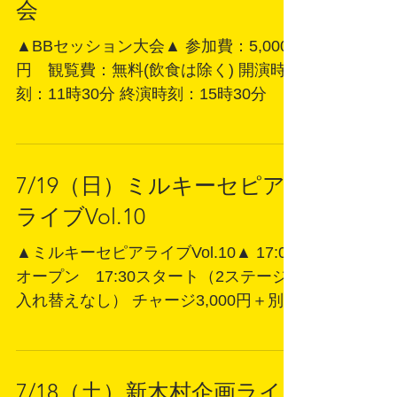
ット：V席 5000円（前列席確保&終演
後出演者3人とのチェキ撮影） A席
3000円（当日4000円） ご予約は
7/20（月 ）BBセッション大
Googleフォームへ
会
▲BBセッション大会▲ 参加費：5,000
円 観覧費：無料(飲食は除く) 開演時
刻：11時30分 終演時刻：15時30分
7/19（日）ミルキーセピア
ライブVol.10
▲ミルキーセピアライブVol.10▲ 17:00
オープン 17:30スタート（2ステージ
入れ替えなし） チャージ3,000円＋別途