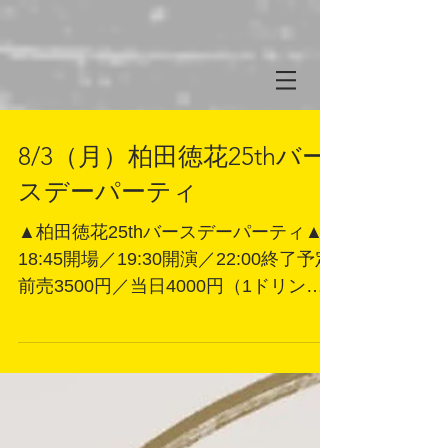
8/3（月）柏田徳花25thバー
スデーパーティ
▲柏田徳花25thバースデーパーティ▲
18:45開場／19:30開演／22:00終了予定
前売3500円／当日4000円（1ドリンク
＆フードオーダー別） 出演：柏田徳花
内容：食事会＆ミニライブほか お申込
みはこちらのチケットサイトから
https://tiget.net/events/506605 受付開始
7/15 20:00より [ご連絡] 予約番号順入