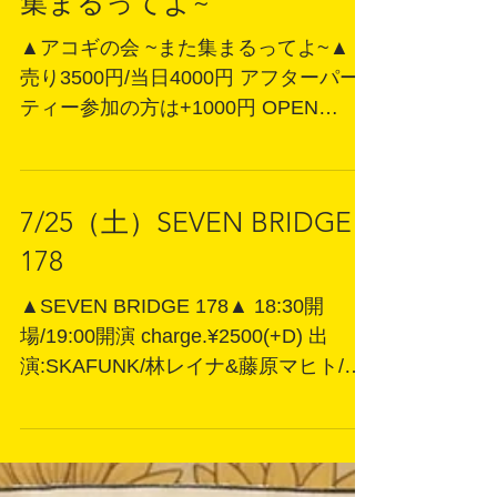
8/1（土）アコギの会 ~また
集まるってよ~
▲アコギの会 ~また集まるってよ~▲ 前
売り3500円/当日4000円 アフターパー
ティー参加の方は+1000円 OPEN
17:30/START 18:00 出演者：笹岡幸司 /
坂本コーヒー /田上"チップ"敏嗣
7/25（土）SEVEN BRIDGE
178
▲SEVEN BRIDGE 178▲ 18:30開
場/19:00開演 charge.¥2500(+D) 出
演:SKAFUNK/林レイナ&藤原マヒト/照
井創&Tenderness