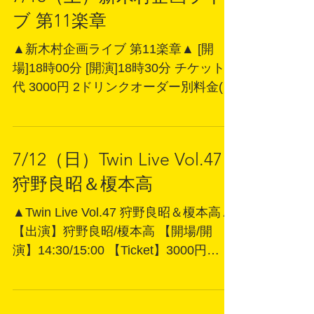
2ドリンクオーダー
7/18（土）新木村企画ライ
ブ 第11楽章
▲新木村企画ライブ 第11楽章▲ [開
場]18時00分 [開演]18時30分 チケット
代 3000円 2ドリンクオーダー別料金(1
ドリンクオーダー500円～) ○司会者 シ
ネマッツン(松岡 映画監督) ○出演者 恵
中 瞳 / 夏海 ジュン / しげ蔵 /みとめひま
7/12（日）Twin Live Vol.47
り
狩野良昭＆榎本高
▲Twin Live Vol.47 狩野良昭＆榎本高▲
【出演】狩野良昭/榎本高 【開場/開