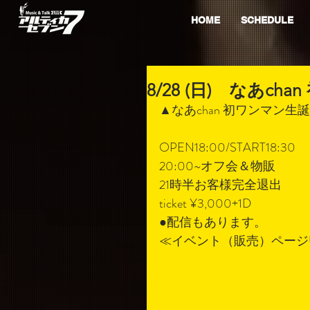
HOME
SCHEDULE
8/28 (日) なあc
▲なあchan 初ワンマン生
OPEN18:00/START18:30
20:00~オフ会＆物販
21時半お客様完全退出
ticket ¥3,000+1D
●配信もあります。
≪イベント（販売）ページU