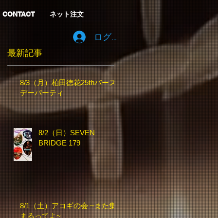
CONTACT
ネット注文
ログイン
最新記事
8/3（月）柏田徳花25thバース
デーパーティ
8/2（日）SEVEN
BRIDGE 179
8/1（土）アコギの会 ~また集
まるってよ~