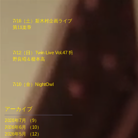
7/18（土）新木村企画ライブ
第11楽章
7/12（日）Twin Live Vol.47 狩
野良昭＆榎本高
7/10（金）NightOwl
アーカイブ
2026年7月
（9）
9件の記事
2026年6月
（10）
10件の記事
2026年5月
（12）
12件の記事