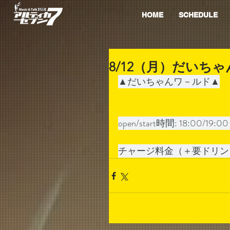
HOME
SCHEDULE
8/12（月）だいち
▲だいちゃんワ－ルド▲
open/start時間: 18:00/19:0
チャージ料金（＋要ドリンク