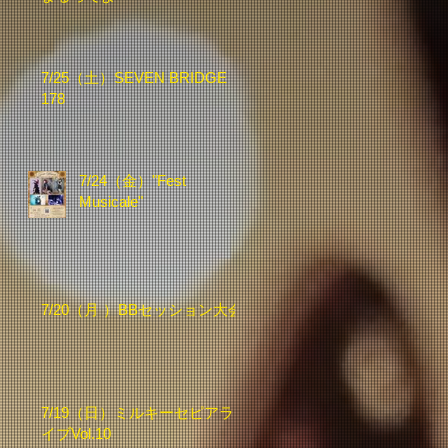
7/25（土）SEVEN BRIDGE
178
7/24（金）"Fest
Musicale"
7/20（月 ）BBセッション大会
7/19（日）ミルキーセピアラ
イブVol.10