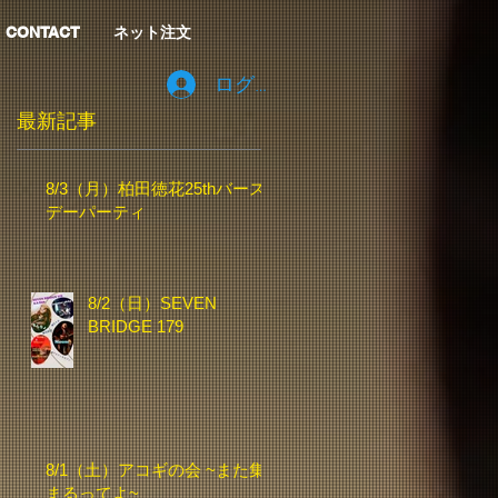
CONTACT
ネット注文
ログイン
最新記事
8/3（月）柏田徳花25thバース
デーパーティ
8/2（日）SEVEN
BRIDGE 179
8/1（土）アコギの会 ~また集
まるってよ~