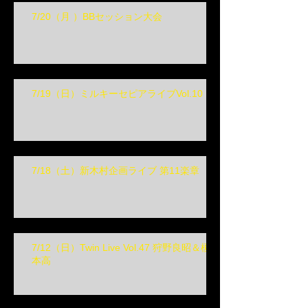
7/20（月 ）BBセッション大会
7/19（日）ミルキーセピアライブVol.10
7/18（土）新木村企画ライブ 第11楽章
7/12（日）Twin Live Vol.47 狩野良昭＆榎
本高