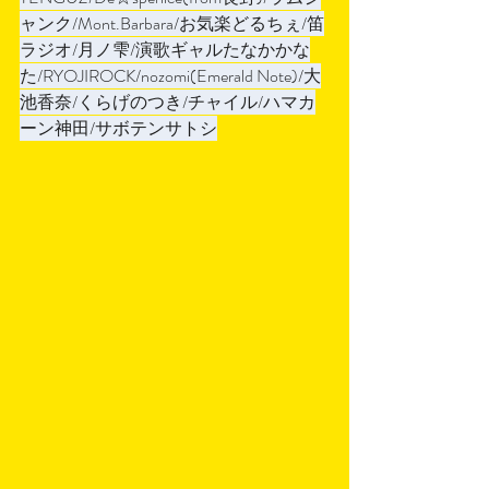
ャンク/Mont.Barbara/お気楽どるちぇ/笛
ラジオ/月ノ雫/演歌ギャルたなかかな
た/RYOJIROCK/nozomi(Emerald Note)/大
池香奈/くらげのつき/チャイル/ハマカ
ーン神田/サボテンサトシ