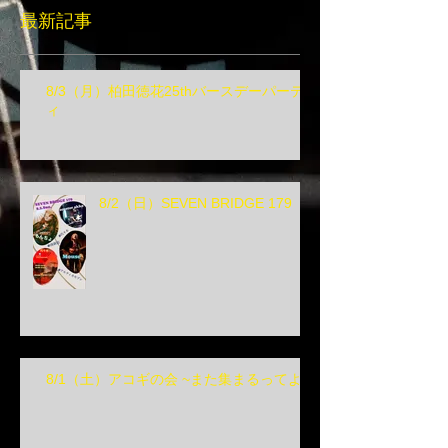
最新記事
8/3（月）柏田徳花25thバースデーパーテ
ィ
8/2（日）SEVEN BRIDGE 179
8/1（土）アコギの会 ~また集まるってよ~