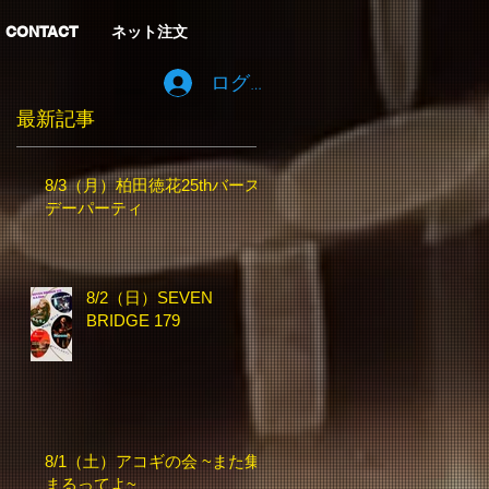
CONTACT
ネット注文
ログイン
最新記事
8/3（月）柏田徳花25thバース
デーパーティ
8/2（日）SEVEN
BRIDGE 179
8/1（土）アコギの会 ~また集
まるってよ~