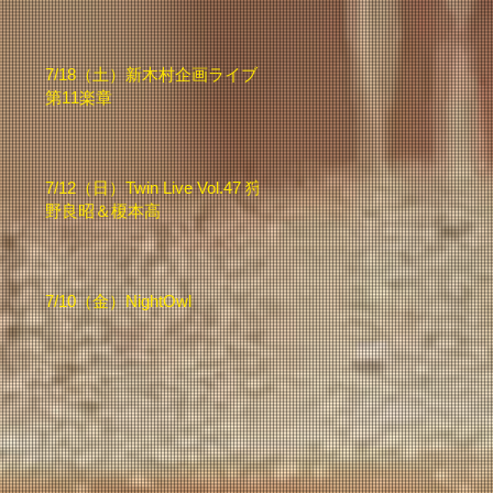
7/18（土）新木村企画ライブ
第11楽章
7/12（日）Twin Live Vol.47 狩
野良昭＆榎本高
7/10（金）NightOwl