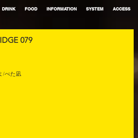
DRINK
FOOD
INFORMATION
SYSTEM
ACCESS
IDGE 079
よ/べた凪