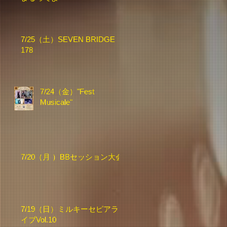
7/25（土）SEVEN BRIDGE
178
7/24（金）"Fest
Musicale"
7/20（月 ）BBセッション大会
7/19（日）ミルキーセピアラ
イブVol.10