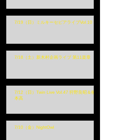
7/19（日）ミルキーセピアライブVol.10
7/18（土）新木村企画ライブ 第11楽章
7/12（日）Twin Live Vol.47 狩野良昭＆榎
本高
7/10（金）NightOwl