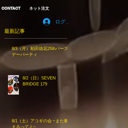
CONTACT
ネット注文
ログイン
最新記事
8/3（月）柏田徳花25thバース
デーパーティ
8/2（日）SEVEN
BRIDGE 179
8/1（土）アコギの会 ~また集
まるってよ~