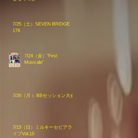
7/25（土）SEVEN BRIDGE
178
7/24（金）"Fest
Musicale"
7/20（月 ）BBセッション大会
7/19（日）ミルキーセピアラ
イブVol.10