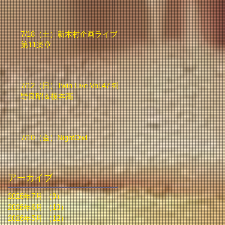
7/18（土）新木村企画ライブ
第11楽章
7/12（日）Twin Live Vol.47 狩
野良昭＆榎本高
7/10（金）NightOwl
アーカイブ
2026年7月
（9）
9件の記事
2026年6月
（10）
10件の記事
2026年5月
（12）
12件の記事