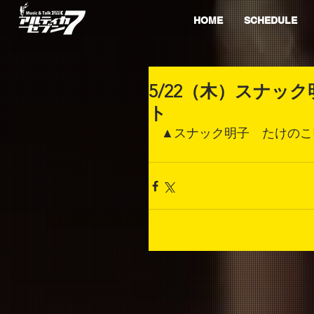
HOME
SCHEDULE
5/22（木）スナッ
ト
▲スナック明子　たけのこ