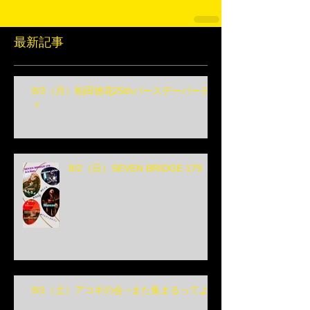
最新記事
8/3（月）柏田徳花25thバースデーパーテ
ィ
8/2（日）SEVEN BRIDGE 179
8/1（土）アコギの会 ~また集まるってよ~