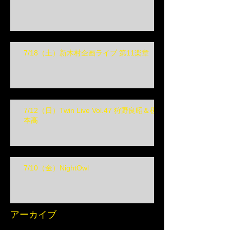
7/18（土）新木村企画ライブ 第11楽章
7/12（日）Twin Live Vol.47 狩野良昭＆榎
本高
7/10（金）NightOwl
アーカイブ