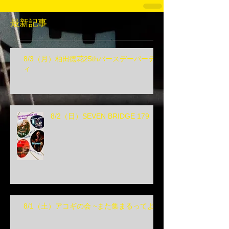
最新記事
8/3（月）柏田徳花25thバースデーパーテ
ィ
8/2（日）SEVEN BRIDGE 179
8/1（土）アコギの会 ~また集まるってよ~