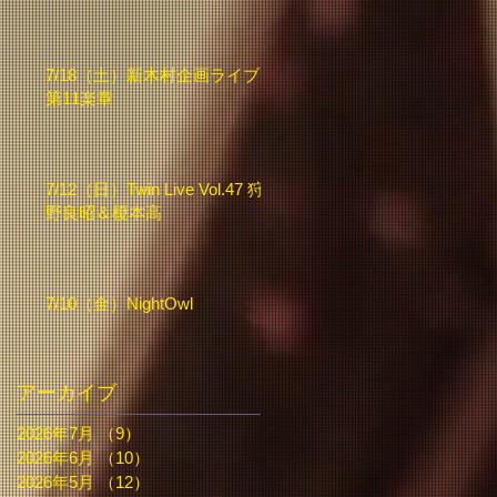
7/18（土）新木村企画ライブ
第11楽章
7/12（日）Twin Live Vol.47 狩
野良昭＆榎本高
7/10（金）NightOwl
アーカイブ
2026年7月
（9）
9件の記事
2026年6月
（10）
10件の記事
2026年5月
（12）
12件の記事