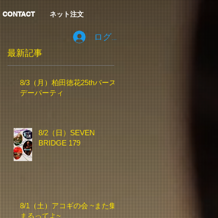
CONTACT
ネット注文
ログイン
最新記事
8/3（月）柏田徳花25thバース
デーパーティ
8/2（日）SEVEN
BRIDGE 179
8/1（土）アコギの会 ~また集
まるってよ~