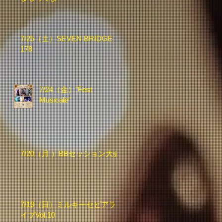
7/25（土）SEVEN BRIDGE
178
7/24（金）"Fest
Musicale"
7/20（月 ）BBセッション大会
7/19（日）ミルキーセピアラ
イブVol.10