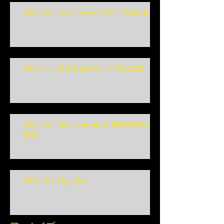
7/19（日）ミルキーセピアライブVol.10
7/18（土）新木村企画ライブ 第11楽章
7/12（日）Twin Live Vol.47 狩野良昭＆榎
本高
7/10（金）NightOwl