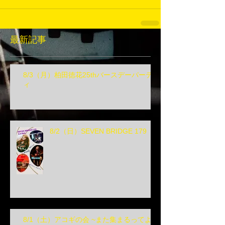
最新記事
8/3（月）柏田徳花25thバースデーパーテ
ィ
8/2（日）SEVEN BRIDGE 179
8/1（土）アコギの会 ~また集まるってよ~