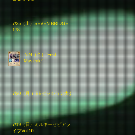
7/25（土）SEVEN BRIDGE
178
7/24（金）"Fest
Musicale"
7/20（月 ）BBセッション大会
7/19（日）ミルキーセピアラ
イブVol.10