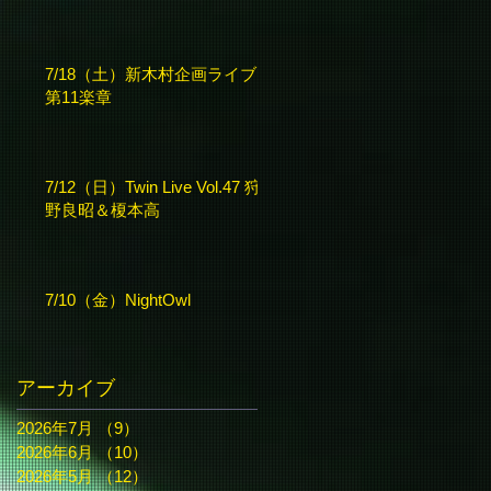
7/18（土）新木村企画ライブ
第11楽章
7/12（日）Twin Live Vol.47 狩
野良昭＆榎本高
7/10（金）NightOwl
アーカイブ
2026年7月
（9）
9件の記事
2026年6月
（10）
10件の記事
2026年5月
（12）
12件の記事