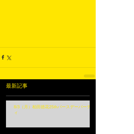
最新記事
8/3（月）柏田徳花25thバースデーパーテ
ィ