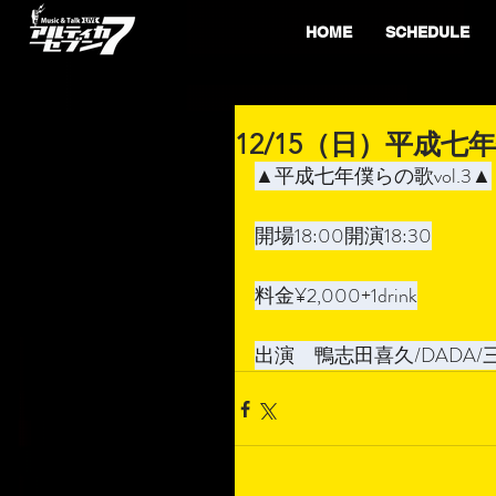
HOME
SCHEDULE
12/15（日）平成七年
▲平成七年僕らの歌vol.3▲
開場18:00開演18:30
料金¥2,000+1drink
出演　鴨志田喜久/DADA/三