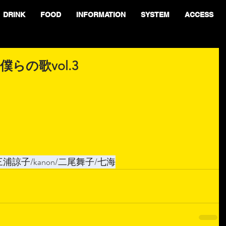
DRINK
FOOD
INFORMATION
SYSTEM
ACCESS
僕らの歌vol.3
浦諒子/kanon/二尾舞子/七海