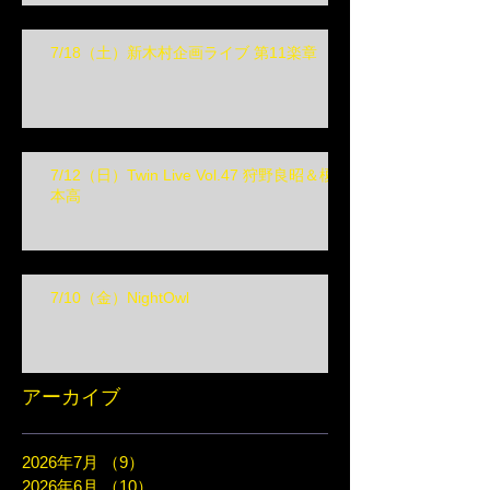
7/18（土）新木村企画ライブ 第11楽章
7/12（日）Twin Live Vol.47 狩野良昭＆榎
本高
7/10（金）NightOwl
アーカイブ
2026年7月
（9）
9件の記事
2026年6月
（10）
10件の記事