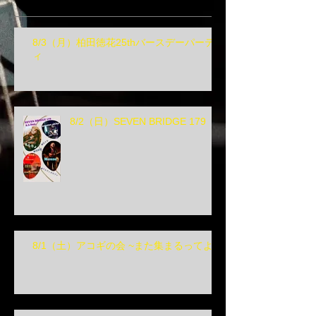
8/3（月）柏田徳花25thバースデーパーテ
ィ
8/2（日）SEVEN BRIDGE 179
8/1（土）アコギの会 ~また集まるってよ~